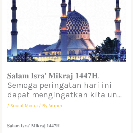
𝐒𝐚𝐥𝐚𝐦 𝐈𝐬𝐫𝐚’ 𝐌𝐢𝐤𝐫𝐚𝐣 𝟏𝟒𝟒𝟕𝐇.
Semoga peringatan hari ini
dapat mengingatkan kita un…
/
Social Media
/ By
Admin
𝐒𝐚𝐥𝐚𝐦 𝐈𝐬𝐫𝐚’ 𝐌𝐢𝐤𝐫𝐚𝐣 𝟏𝟒𝟒𝟕𝐇.